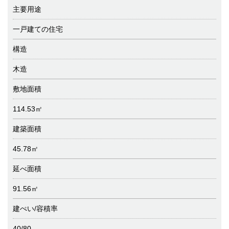
主要用途
一戸建ての住宅
構造
木造
敷地面積
114.53㎡
建築面積
45.78㎡
延べ面積
91.56㎡
建ぺい/容積率
40/80