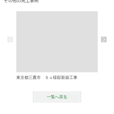
その他の完工事例
東京都三鷹市 Ｓｕ様邸新築工事
東京都調
一覧へ戻る