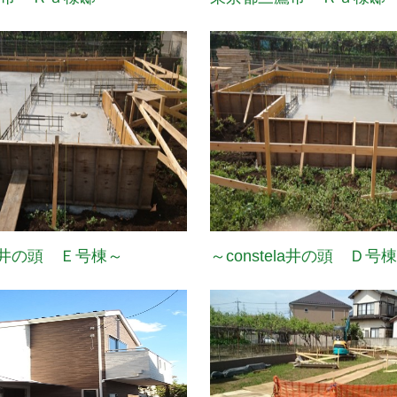
ela井の頭 Ｅ号棟～
～constela井の頭 Ｄ号