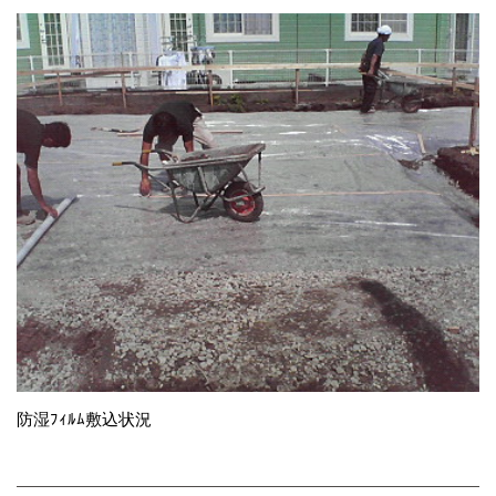
防湿ﾌｨﾙﾑ敷込状況