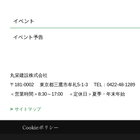
イベント
イベント予告
丸栄建設株式会社
〒181-0002
東京都三鷹市牟礼5-1-3
TEL：
0422-48-1289
＜営業時間＞8:30～17:00
＜定休日＞夏季・年末年始
サイトマップ
Cookieポリシー
Copyright (c) 丸栄建設. All Rights Reserved.
|
Produced by
ゴデスクリ