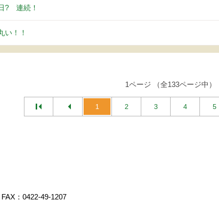
日? 連続！
丸い！！
1ページ （全133ページ中）
1
2
3
4
5
FAX：0422-49-1207