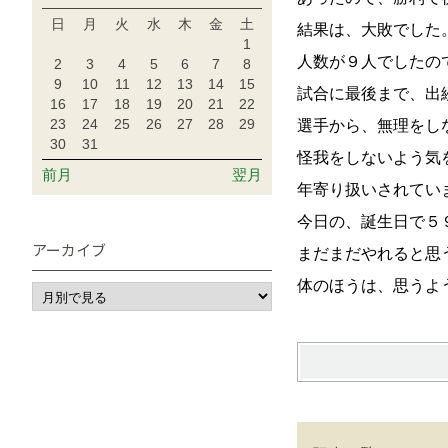
日
月
火
水
木
金
土
結果は、大敗でした
1
人数が９人でしたの
2
3
4
5
6
7
8
9
10
11
12
13
14
15
試合に最後まで、出
16
17
18
19
20
21
22
23
24
25
26
27
28
29
選手から、無理をし
30
31
怪我をしないよう気
前月
翌月
年寄り扱いされてい
今日の、誕生日で５
アーカイブ
まだまだやれると思
体のほうは、思うよ