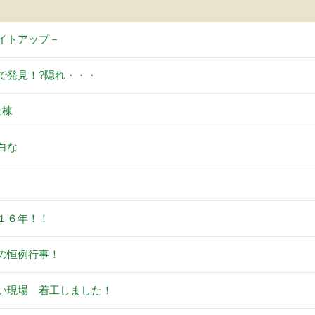
イトアップ－
で発見！?隠れ・・・
上棟
白な
。
１６年！！
の恒例行事！
い現場 着工しました！