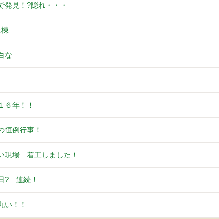
で発見！?隠れ・・・
上棟
白な
。
１６年！！
の恒例行事！
い現場 着工しました！
日? 連続！
丸い！！