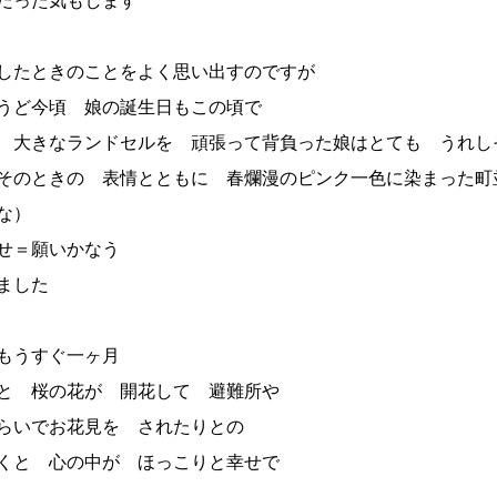
だった気もします
したときのことをよく思い出すのですが
うど今頃 娘の誕生日もこの頃で
 大きなランドセルを 頑張って背負った娘はとても うれし
そのときの 表情とともに 春爛漫のピンク一色に染まった町
な）
わせ＝願いかなう
ました
もうすぐ一ヶ月
っと 桜の花が 開花して 避難所や
計らいでお花見を されたりとの
くと 心の中が ほっこりと幸せで