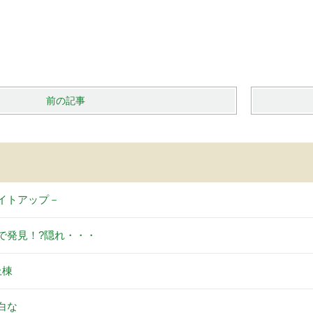
前の記事
イトアップ－
で発見！?隠れ・・・
上棟
白な