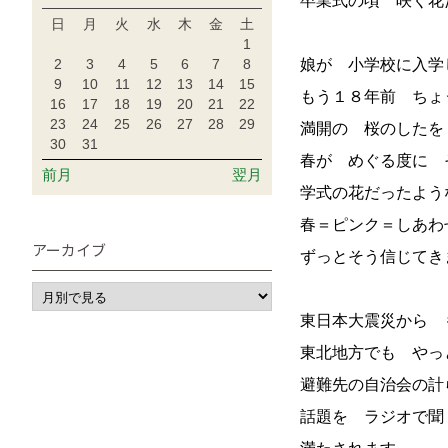
卒業式の頃 咲く花
日
月
火
水
木
金
土
1
2
3
4
5
6
7
8
娘が 小学校に入学
9
10
11
12
13
14
15
もう１８年前 ちょ
16
17
18
19
20
21
22
23
24
25
26
27
28
29
満開の 桜のしたを
30
31
春が めぐる度に 
前月
翌月
学式の花だったよう
春＝ピンク＝しあ
アーカイブ
ずっとそう信じてき
東日本大震災から 
東北地方でも や
避難先の自治会の
話題を ラジオで聞