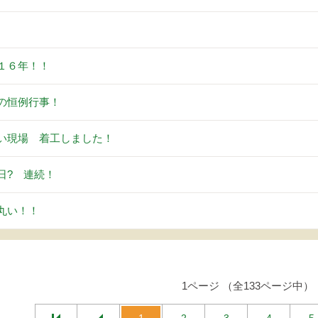
。
１６年！！
の恒例行事！
い現場 着工しました！
日? 連続！
丸い！！
1ページ （全133ページ中）