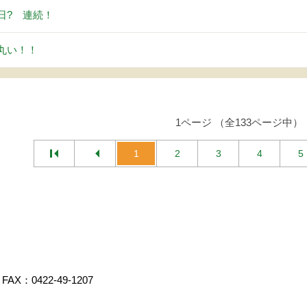
日? 連続！
丸い！！
1ページ （全133ページ中）
1
2
3
4
5
FAX：0422-49-1207