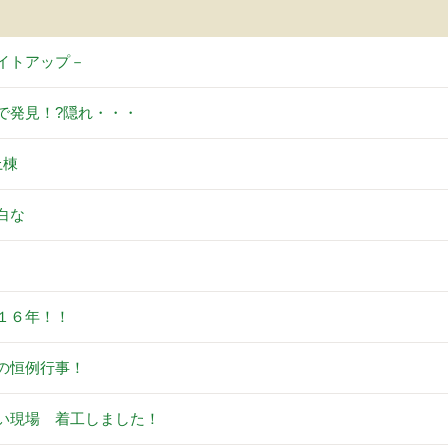
イトアップ－
で発見！?隠れ・・・
上棟
白な
。
１６年！！
の恒例行事！
い現場 着工しました！