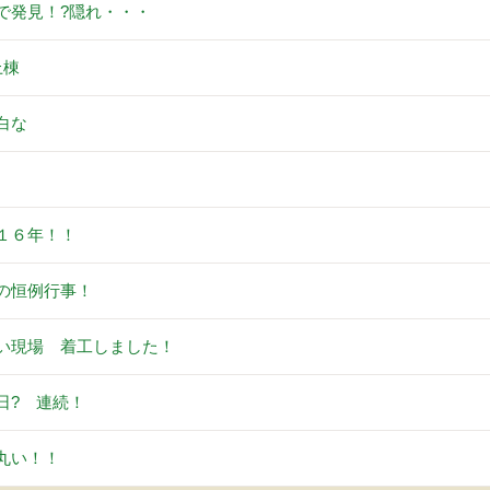
で発見！?隠れ・・・
上棟
白な
。
１６年！！
の恒例行事！
い現場 着工しました！
日? 連続！
丸い！！