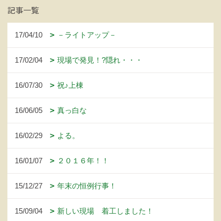
記事一覧
17/04/10
－ライトアップ－
17/02/04
現場で発見！?隠れ・・・
16/07/30
祝♪上棟
16/06/05
真っ白な
16/02/29
よる。
16/01/07
２０１６年！！
15/12/27
年末の恒例行事！
15/09/04
新しい現場 着工しました！