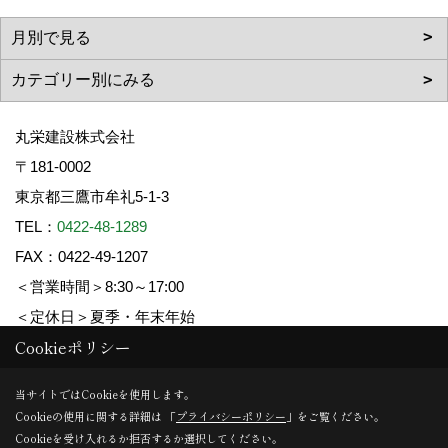
丸栄建設株式会社
〒181-0002
東京都三鷹市牟礼5-1-3
TEL：
0422-48-1289
FAX：0422-49-1207
＜営業時間＞8:30～17:00
＜定休日＞夏季・年末年始
Cookieポリシー
Copyright (c) 丸栄建設. All Rights Reserved.
当サイトではCookieを使用します。
Cookieの使用に関する詳細は 「
プライバシーポリシー
」をご覧ください。
Produced by
ゴデスクリエイト
Cookieを受け入れるか拒否するか選択してください。