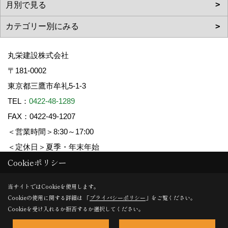
丸栄建設株式会社
〒181-0002
東京都三鷹市牟礼5-1-3
TEL：
0422-48-1289
FAX：0422-49-1207
＜営業時間＞8:30～17:00
＜定休日＞夏季・年末年始
Cookieポリシー
Copyright (c) 丸栄建設. All Rights Reserved.
当サイトではCookieを使用します。
Cookieの使用に関する詳細は 「
プライバシーポリシー
」をご覧ください。
Produced by
ゴデスクリエイト
Cookieを受け入れるか拒否するか選択してください。