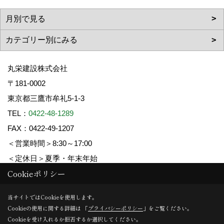
丸栄建設株式会社
〒181-0002
東京都三鷹市牟礼5-1-3
TEL：
0422-48-1289
FAX：0422-49-1207
＜営業時間＞8:30～17:00
＜定休日＞夏季・年末年始
Cookieポリシー
Copyright (c) 丸栄建設. All Rights Reserved.
当サイトではCookieを使用します。
Cookieの使用に関する詳細は 「
プライバシーポリシー
」をご覧ください。
Produced by
ゴデスクリエイト
Cookieを受け入れるか拒否するか選択してください。