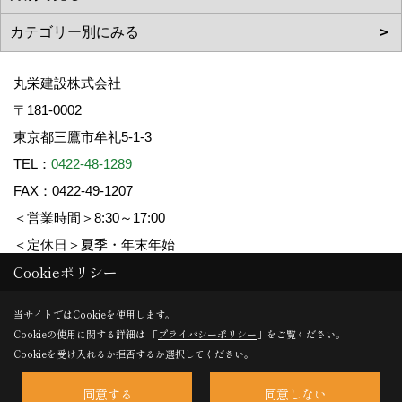
丸栄建設株式会社
〒181-0002
東京都三鷹市牟礼5-1-3
TEL：
0422-48-1289
FAX：0422-49-1207
＜営業時間＞8:30～17:00
＜定休日＞夏季・年末年始
Cookieポリシー
Copyright (c) 丸栄建設. All Rights Reserved.
当サイトではCookieを使用します。
Cookieの使用に関する詳細は 「
プライバシーポリシー
」をご覧ください。
Produced by
ゴデスクリエイト
Cookieを受け入れるか拒否するか選択してください。
同意する
同意しない