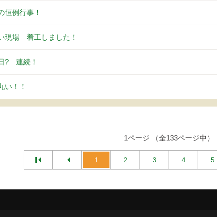
の恒例行事！
い現場 着工しました！
日? 連続！
丸い！！
1ページ （全133ページ中）
1
2
3
4
5