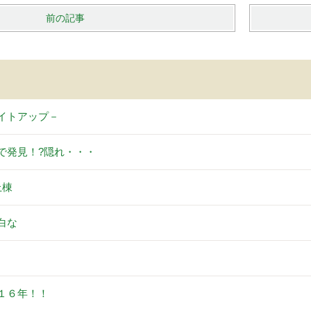
前の記事
イトアップ－
で発見！?隠れ・・・
上棟
白な
。
１６年！！