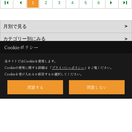
1
2
3
4
5
6
Cookieポリシー
丸栄建設株式会社
当サイトではCookieを使用します。
〒181-0002
Cookieの使用に関する詳細は 「
プライバシーポリシー
」をご覧ください。
東京都三鷹市牟礼5-1-3
Cookieを受け入れるか拒否するか選択してください。
TEL：
0422-48-1289
同意する
同意しない
FAX：0422-49-1207
＜営業時間＞8:30～17:00
＜定休日＞夏季・年末年始
Copyright (c) 丸栄建設. All Rights Reserved.