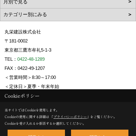
丸栄建設株式会社
〒181-0002
東京都三鷹市牟礼5-1-3
TEL：
0422-48-1289
FAX：0422-49-1207
＜営業時間＞8:30～17:00
＜定休日＞夏季・年末年始
Cookieポリシー
Copyright (c) 丸栄建設. All Rights Reserved.
当サイトではCookieを使用します。
Cookieの使用に関する詳細は 「
プライバシーポリシー
」をご覧ください。
Produced by
ゴデスクリエイト
Cookieを受け入れるか拒否するか選択してください。