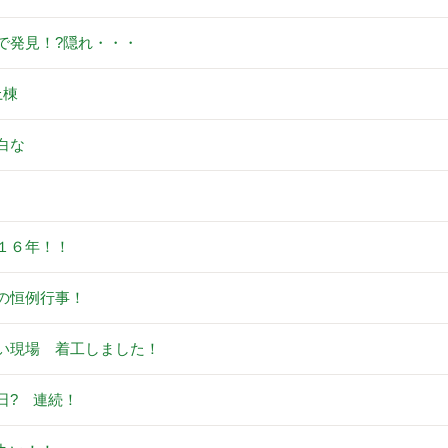
で発見！?隠れ・・・
上棟
白な
。
１６年！！
の恒例行事！
い現場 着工しました！
日? 連続！