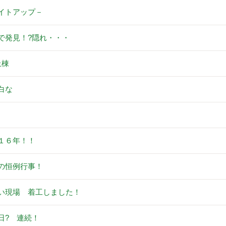
イトアップ－
で発見！?隠れ・・・
上棟
白な
。
１６年！！
の恒例行事！
い現場 着工しました！
日? 連続！