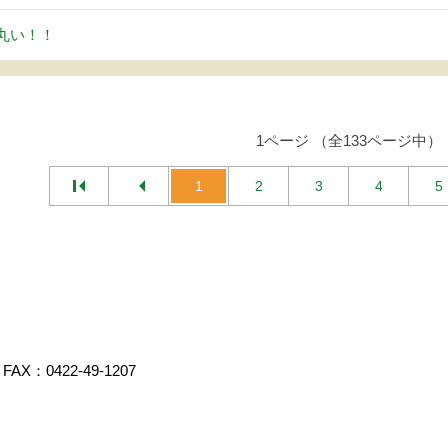
丸い！！
1ページ （全133ページ中）
1
2
3
4
5
FAX：0422-49-1207