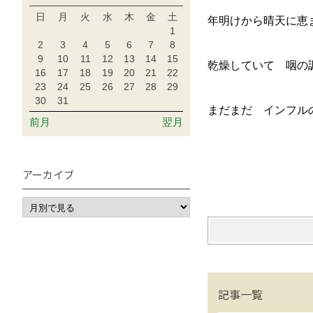
日
月
火
水
木
金
土
年明けから晴天に恵
1
2
3
4
5
6
7
8
9
10
11
12
13
14
15
乾燥していて 咽の
16
17
18
19
20
21
22
23
24
25
26
27
28
29
30
31
まだまだ インフル
前月
翌月
アーカイブ
記事一覧