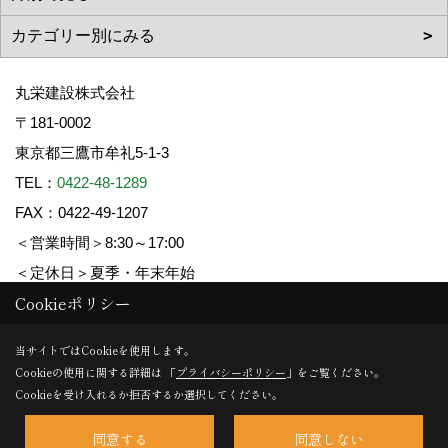
丸栄建設株式会社
〒181-0002
東京都三鷹市牟礼5-1-3
TEL：
0422-48-1289
FAX：0422-49-1207
＜営業時間＞8:30～17:00
＜定休日＞夏季・年末年始
Cookieポリシー
Copyright (c) 丸栄建設. All Rights Reserved.
当サイトではCookieを使用します。
Cookieの使用に関する詳細は 「
プライバシーポリシー
」をご覧ください。
Produced by
ゴデスクリエイト
Cookieを受け入れるか拒否するか選択してください。
同意する
同意しない