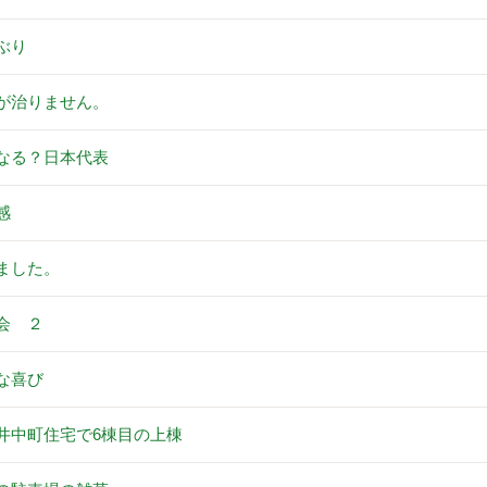
ぶり
が治りません。
なる？日本代表
感
ました。
会 ２
な喜び
井中町住宅で6棟目の上棟