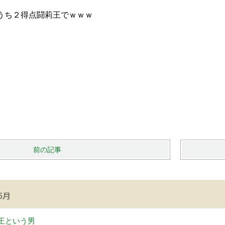
うち２得点闘莉王でｗｗｗ
前の記事
5月
王という男