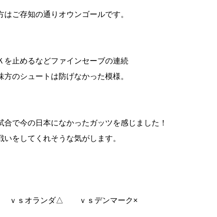
方はご存知の通りオウンゴールです。
。
Ｋを止めるなどファインセーブの連続
味方のシュートは防げなかった模様。
試合で今の日本になかったガッツを感じました！
戦いをしてくれそうな気がします。
 ｖｓオランダ△ ｖｓデンマーク×