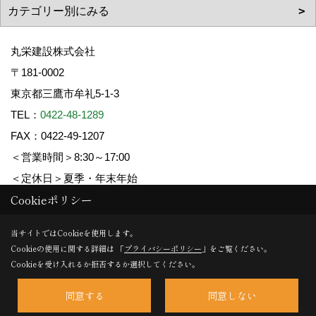
丸栄建設株式会社
〒181-0002
東京都三鷹市牟礼5-1-3
TEL：
0422-48-1289
FAX：0422-49-1207
＜営業時間＞8:30～17:00
＜定休日＞夏季・年末年始
Cookieポリシー
Copyright (c) 丸栄建設. All Rights Reserved.
当サイトではCookieを使用します。
Cookieの使用に関する詳細は 「
プライバシーポリシー
」をご覧ください。
Produced by
ゴデスクリエイト
Cookieを受け入れるか拒否するか選択してください。
同意する
同意しない