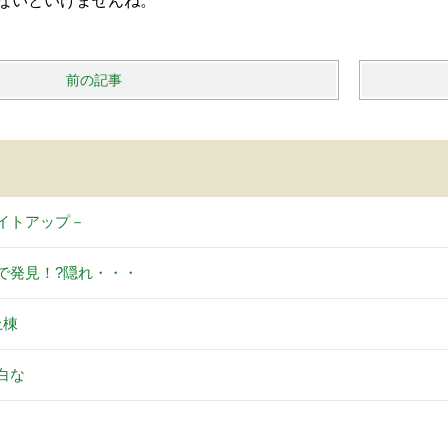
ないといけませんね。
前の記事
イトアップ－
で発見！?隠れ・・・
上棟
白な
。