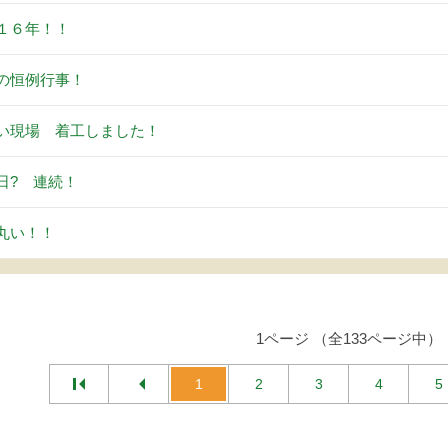
１６年！！
の恒例行事！
い現場 着工しました！
日? 連続！
丸い！！
1ページ （全133ページ中）
1
2
3
4
5