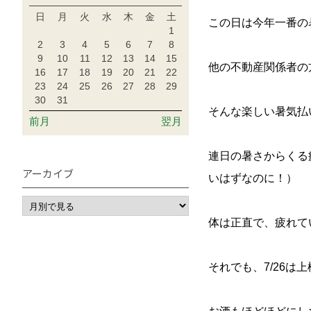
日
月
火
水
木
金
土
この日は今年一番の
1
2
3
4
5
6
7
8
9
10
11
12
13
14
15
他の不動産関係者の
16
17
18
19
20
21
22
23
24
25
26
27
28
29
30
31
そんな楽しい暑気払
前月
翌月
連日の暑さからくる
アーカイブ
いはずなのに！）
体は正直で、疲れて
それでも、7/26は