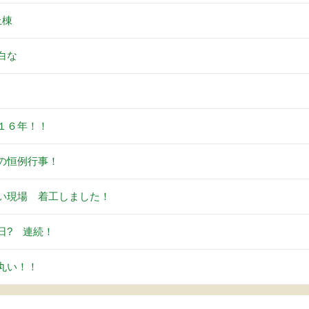
上棟
白な
。
１６年！！
の恒例行事！
い現場 着工しました！
日? 連続！
丸い！！