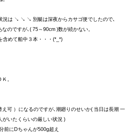
況は ↘ ↘ ↘ 別艇は深夜からカサゴ便でしたので､
のですが､( 75～90cm )数が続かない。
めて船中３本・・・(*_*)
ＯＫ。
え可 ）になるのですが､潮廻りのせいか( 当日は長潮 一
人がいたくらいの厳しい状況 )
分前にDちゃんが500g超え