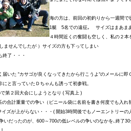
海の方は、前回の初釣りから一週間で状
1艇 5名での遠征｡ サイズはまあまあな
４時間近くの奮闘も空しく、私の２本を含
船しませんでしたが ）サイズの方も下ってしまい
も終了・・・
く届いた “カサゴが良くなってきたから行こうよ“のメールに即
非にと言っていたＤちゃんも誘って初参戦。
で第２回大会にしようとなり ( 写真上 )
2匹の合計重量での争い（ビニール袋に名前を書き何度でも入れ替
 サイズが上がらない・・・( 開始3時間後でもノーエントリーの
の争いだったのが、600～700の低レベルの争いのなかを､終了30
!