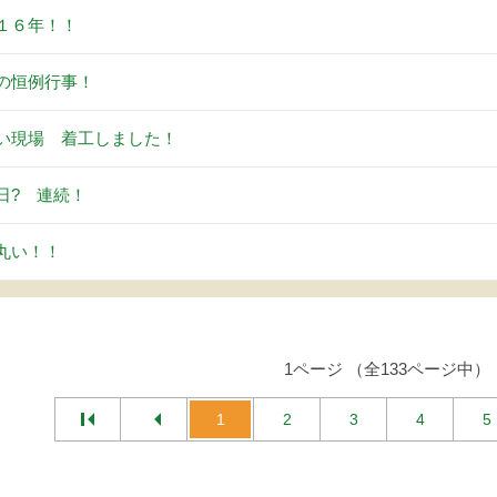
１６年！！
の恒例行事！
い現場 着工しました！
日? 連続！
丸い！！
1ページ （全133ページ中）
1
2
3
4
5