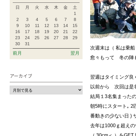
日
月
火
水
木
金
土
1
2
3
4
5
6
7
8
9
10
11
12
13
14
15
16
17
18
19
20
21
22
23
24
25
26
27
28
29
30
31
次週末は（ 私は乗
前月
翌月
愈々もって 冬の陣
アーカイブ
翌週はタイミング良
以前から 次回は是
結局１3名集まったの
朝5時にスタート｡ 
番動きの少ない日 )
去年は1000ｇ超え
（ 30cm＜ ）をGET ! 