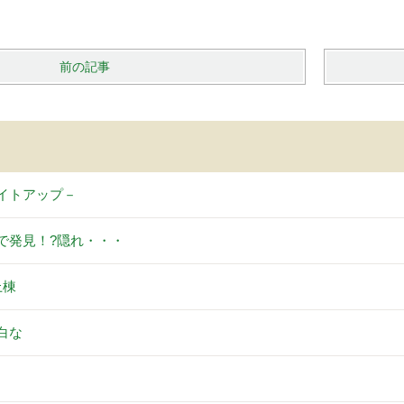
前の記事
イトアップ－
で発見！?隠れ・・・
上棟
白な
。