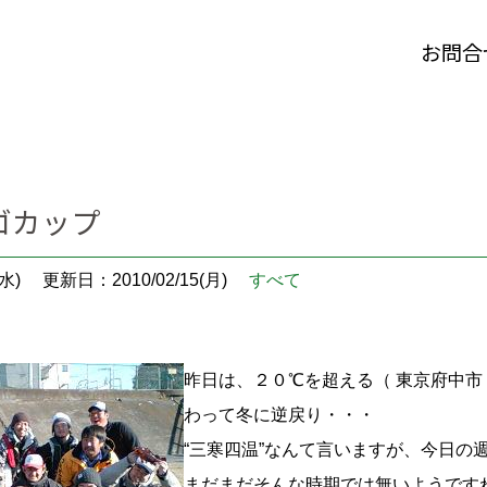
お問合
ゴカップ
水)
更新日：2010/02/15(月)
すべて
昨日は、２０℃を超える（ 東京府中市
わって冬に逆戻り・・・
“三寒四温”なんて言いますが、今
まだまだそんな時期では無いようです