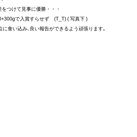
大差をつけて見事に優勝・・・
300gで入賞すらせず (T_T) ( 写真下 )
位に食い込み､良い報告ができるよう頑張ります｡