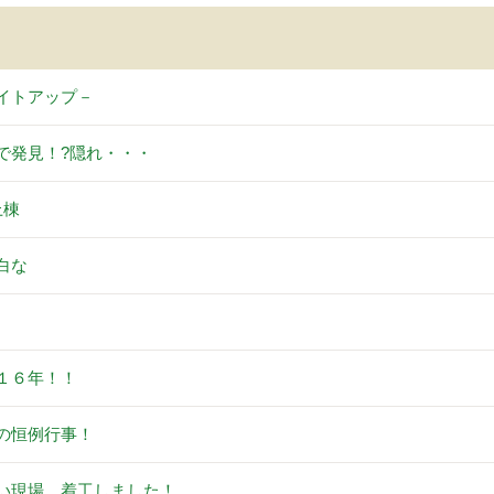
イトアップ－
で発見！?隠れ・・・
上棟
白な
。
１６年！！
の恒例行事！
い現場 着工しました！