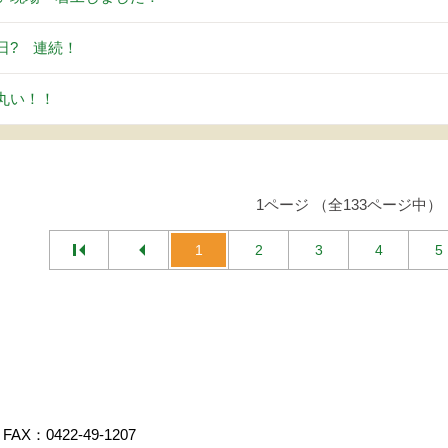
日? 連続！
丸い！！
1ページ （全133ページ中）
1
2
3
4
5
FAX：0422-49-1207