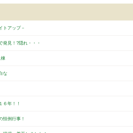
イトアップ－
で発見！?隠れ・・・
上棟
白な
。
１６年！！
の恒例行事！