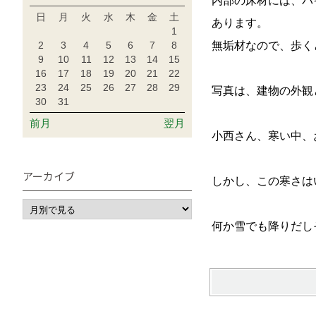
内部の床材には、パ
日
月
火
水
木
金
土
あります。
1
2
3
4
5
6
7
8
無垢材なので、歩く
9
10
11
12
13
14
15
16
17
18
19
20
21
22
23
24
25
26
27
28
29
写真は、建物の外観
30
31
前月
翌月
小西さん、寒い中、
アーカイブ
しかし、この寒さは
何か雪でも降りだし