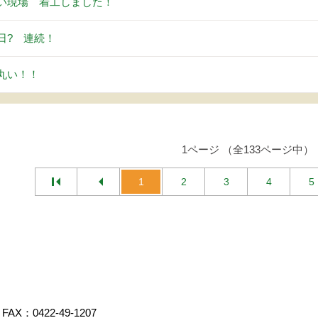
い現場 着工しました！
日? 連続！
丸い！！
1ページ （全133ページ中）
1
2
3
4
5
FAX：0422-49-1207