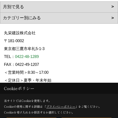
丸栄建設株式会社
〒181-0002
東京都三鷹市牟礼5-1-3
TEL：
0422-48-1289
FAX：0422-49-1207
＜営業時間＞8:30～17:00
＜定休日＞夏季・年末年始
Cookieポリシー
Copyright (c) 丸栄建設. All Rights Reserved.
当サイトではCookieを使用します。
Cookieの使用に関する詳細は 「
プライバシーポリシー
」をご覧ください。
Produced by
ゴデスクリエイト
Cookieを受け入れるか拒否するか選択してください。