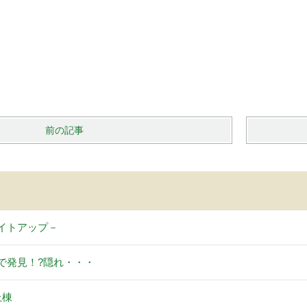
前の記事
イトアップ－
で発見！?隠れ・・・
上棟