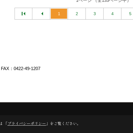
1ページ （全133ページ中）
1
2
3
4
5
FAX：0422-49-1207
エイト
は 「
プライバシーポリシー
」をご覧ください。