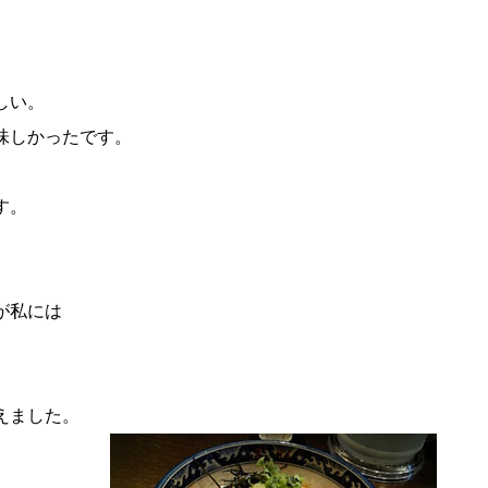
しい。
味しかったです。
す。
。
が私には
えました。